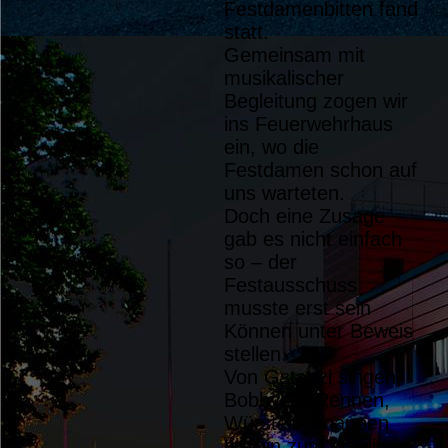
Festdamenbitten fand
Festdamenbitten (2)
statt.
Gemeinsam mit
Festdamenbitten (4)
musikalischer
Festdamenbitten (1)
Begleitung zogen wir
ins Feuerwehrhaus
ein, wo die
Festdamen schon auf
uns warteten.
Doch eine Zusage
gab es nicht einfach
so – der
Festausschuss
musste erst sein
Können unter Beweis
stellen.
Von Gstanzl singen,
Bobbycar-Rennen,
Würstelschnappen
bis hin zum kniffligen