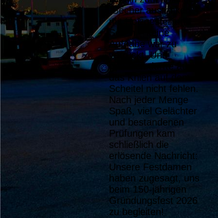
„Becher austrinken“
mit Holzgestell und
Seilen – keine
Aufgabe war zu
verrückt. Und
natürlich durfte auch
das Knien auf dem
Scheitel nicht fehlen.
Nach jeder Menge
Spaß, viel Gelächter
und bestandenen
Prüfungen kam
schließlich die
erlösende Nachricht:
Unsere Festdamen
haben zugesagt, uns
beim 150-jährigen
Gründungsfest 2026
zu begleiten!