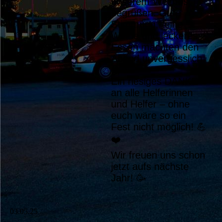
unserem Weinfest
begrüßen. Gute
Stimmung, feine
Weine und leckeres
Essen machten den
Abend unvergesslich.
🍇🥂
Ein riesiges DANKE
an alle Helferinnen
und Helfer – ohne
euch wäre so ein
Fest nicht möglich! 💪
❤️
Wir freuen uns schon
jetzt aufs nächste
Jahr! 🥳
03.05.25