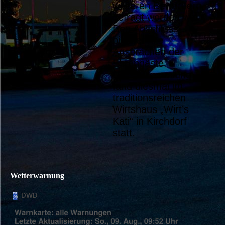
weiteren Bewerbern
gefragt worden war.
Den Abschluss
bildeten die
Ansprachen der
Ehrengäste.
Die Versammlung
fand diesmal im
traditionsreichen
Wirtshaus „Wirt’s
Kati“ in Kirchdorf
statt.
Wetterwarnung