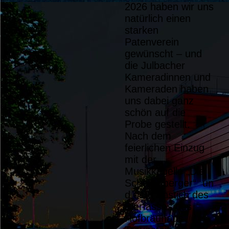
2026 haben wir uns
natürlich einen
starken
Patenverein
gewünscht – und
die Julbacher
Kameradinnen und
Kameraden haben
uns dabei ganz
schön auf die
Probe gestellt.
Nach dem
feierlichen Einzug
mit der
Musikkapelle „Die
Patenbitten (1)
Schellenberger“ un
d dem Anstich des
Bierfasses des
Hofbräuhaus