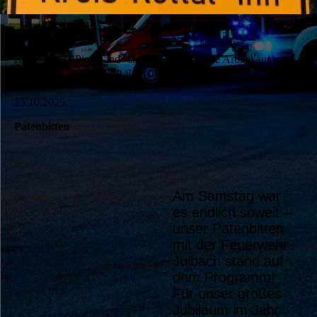
Pinnwand
Auf unserer "Pinnwand" stellen wir ihnen alte Artikel aus
unserer "Startseite" zum stöbern zur Verfügung.
25.10.2025
Patenbitten
Am Samstag war
es endlich soweit –
unser Patenbitten
mit der Feuerwehr
Julbach stand auf
dem Programm!
Für unser großes
Jubiläum im Jahr