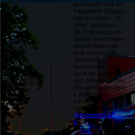
gemeistert und die
Feuerwehr Julbach
hat uns deren „JA-
Wort“ gegeben.
Als Erinnerung an
diesen besonderen
Abend haben wir
eine schöne Uhr
überreicht
bekommen – und
auch wir durften
den Julbachern ein
Erinnerunggeschen
k übergeben.
Ein riesiges
Dankeschön an die
@feuerwehr.julbac
h
für den
unvergesslichen