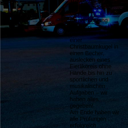
Traunstein ging es
richtig zur Sache:
Von der
Bierverkostung
über das
geschickte Treffen
einer
Christbaumkugel in
einen Becher,
auslecken eines
Eierliköreis ohne
Hände bis hin zu
sportlichen und
musikalischen
Aufgaben – wir
haben alles
gegeben!
Am Ende haben wir
alle Prüfungen
erfolgreich
Patenbitten (2)