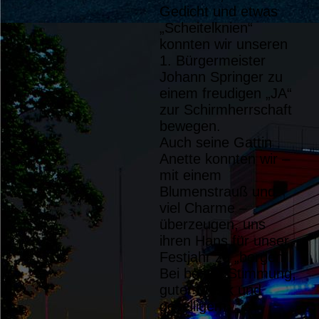
Gedicht und etwas
„Scheitelknien“
konnten wir unseren
1. Bürgermeister
Johann Springer zu
einem freudigen „JA“
zur Schirmherrschaft
bewegen.
Auch seine Gattin
SchirmherrbittenKnien
Anette konnten wir –
mit einem
SchirmherrbittenGruppenfoto
Blumenstrauß und
viel Charme –
überzeugen, uns
ihren Hans für unser
Festjahr zu „borgen“.
Bei bester Stimmung,
guter Musik und
geselligem