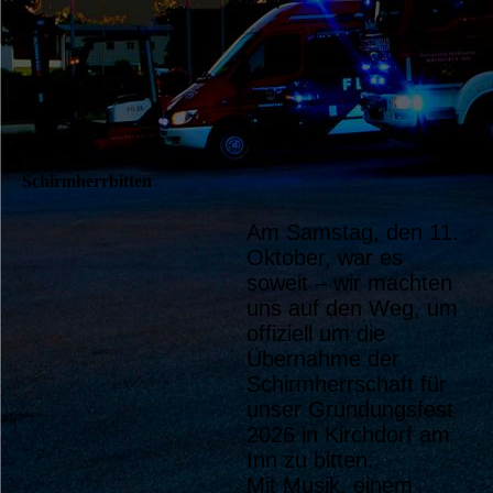
Patenbitten (11)
11.10.2025
Schirmherrbitten
Am Samstag, den 11.
Oktober, war es
soweit – wir machten
uns auf den Weg, um
offiziell um die
Übernahme der
Schirmherrschaft für
unser Gründungsfest
2026 in Kirchdorf am
Inn zu bitten.
Mit Musik, einem