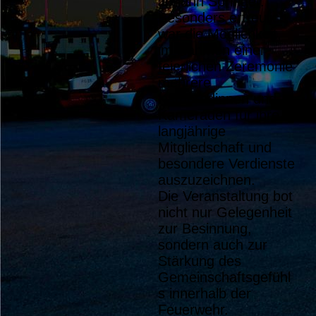
Johann Springer.
Besonders erfreulich
war die Möglichkeit,
im Rahmen einer
feierlichen Zeremonie
mehrere
Kameradinnen und
Kameraden für ihre
langjährige
Mitgliedschaft und
besondere Verdienste
auszuzeichnen.
Die Veranstaltung bot
nicht nur Gelegenheit
zur Besinnung,
sondern auch zur
Stärkung des
Gemeinschaftsgefühl
s innerhalb der
Feuerwehr.