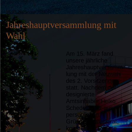
15.03.2025
Jahreshauptversammlung mit
Wahl
Am 15. März fand
JHV_2025_Kommandant
unsere jährliche
Jahreshauptversamm
JHV_2025_Übergabe_Vorsta
lung mit der Neuwahl
nd2
des 2. Vorsitzenden
statt. Nachdem der
designierte
Amtsinhaber Heiko
Schedelbauer aus
persönlichen
Gründen zurücktrat,
konnten wir Renate