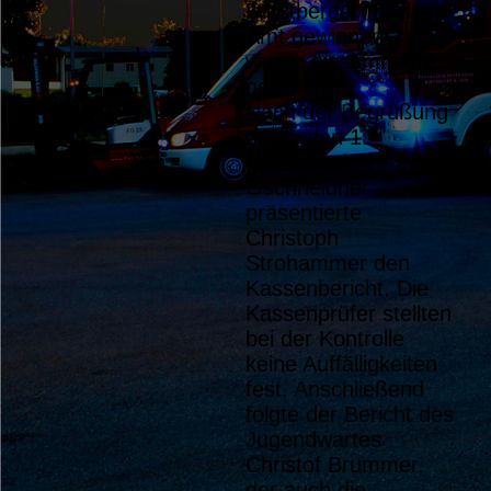
Fürstberger für das
Amt gewinnen – sie
wurde einstimmig
gewählt.
Nach der Begrüßung
durch den 1.
Vorsitzenden Jürgen
Gschneidner
präsentierte
Christoph
Strohammer den
Kassenbericht. Die
Kassenprüfer stellten
bei der Kontrolle
keine Auffälligkeiten
fest. Anschließend
folgte der Bericht des
Jugendwartes
Christof Brummer,
der auch die