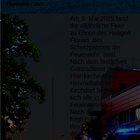
Florianifeier 2025
Am 3. Mai 2025 fand
20250503_215907
die alljährliche Feier
zu Ehren des Heiligen
Florian, des
Schutzpatrons der
Feuerwehr, statt.
Nach dem festlichen
Gottesdienst in der
Pfarrkirche Mariä
Himmelfahrt in
Kirchdorf begaben
sich alle in das
Feuerwehrhaus.
Nach dem essen
folgten Ansprachen
des Vorsitzenden und
dem Bürgermeister