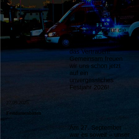
Beisammensein
ließen wir den Abend
gemütlich ausklingen.
Ein herzliches
Vergelt’s Gott für die
Zusage, die
Gastfreundschaft und
das Vertrauen!
Gemeinsam freuen
wir uns schon jetzt
auf ein
unvergessliches
Festjahr 2026!
27.09.2025
Festdamenbitten
Am 27. September
Festdamenbitten (3)
war es soweit – unser