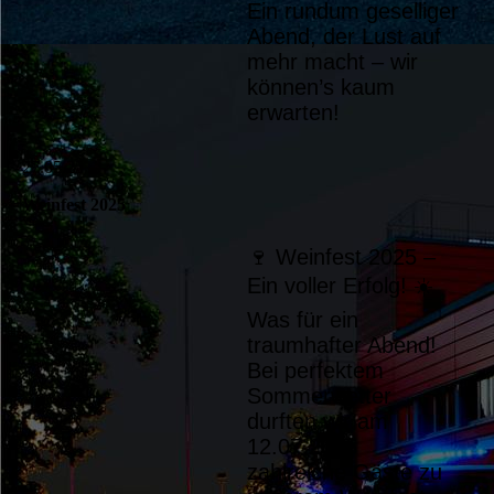
Ein rundum geselliger
Abend, der Lust auf
mehr macht – wir
können’s kaum
erwarten!
27.05.25
Weinfest 2025
🍷 Weinfest 2025 –
Ein voller Erfolg! ☀️
Was für ein
traumhafter Abend!
Bei perfektem
Sommerwetter
durften wir am
12.07.2025
zahlreiche Gäste zu