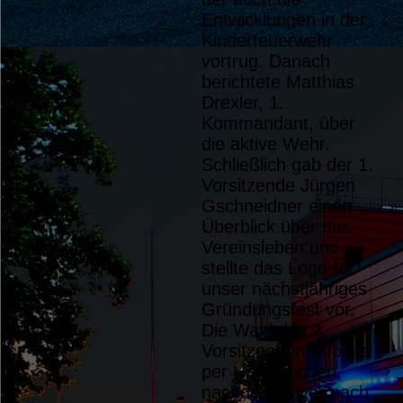
Entwicklungen in der
Kinderfeuerwehr
vortrug. Danach
berichtete Matthias
Drexler, 1.
Kommandant, über
die aktive Wehr.
Schließlich gab der 1.
Vorsitzende Jürgen
Gschneidner einen
Überblick über das
Vereinsleben und
stellte das Logo für
unser nächstjähriges
Gründungsfest vor.
Die Wahl des 2.
Vorsitzenden erfolgte
per Handzeichen,
nachdem zuvor nach